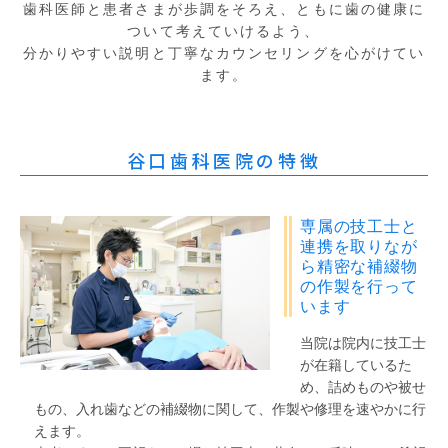
歯科医師と患者さまが歩調をそろえ、ともに歯の健康に
ついて考えていけるよう、
分かりやすい説明と丁寧なカウンセリングを心がけてい
ます。
谷口歯科医院
の特徴
専属の技工士と
連携を取りなが
ら精密な補綴物
の作製を行って
います
当院は院内に技工士
が在籍しているた
め、詰めものや被せ
もの、入れ歯などの補綴物に関して、作製や修理を速やかに行
えます。